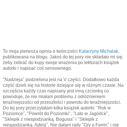
To moja pierwsza opinia o twórczości
Katarzyny Michalak
,
publikowana na blogu. Jakoś do tej pory nie składało mi się,
żeby zebrać do kupy swoje wrażenia po lekturach książek
autorki i napisać coś sensownego.
"Nadzieja" podzielona jest na V części. Dodatkowo każda
część dzieli się na historie dziejące się w różnym czasie. Na
szczęścia każdy czas napisany jest inną czcionką co
powoduje, że nie miałam problemu z odróżnieniem
teraźniejszości od przeszłości i powrotu do teraźniejszości.
Do tej pory przeczytałam kilka książek autorki: "Rok w
Poziomce", "Powrót do Poziomki", "Lato w Jagódce",
"Sklepik z niespodzianką. Bogusia" i "Sklepik z
niespodzianką. Adela". Nie dałam rady "Gry o Fe
rrin" i nie