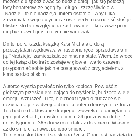
możesz się spodziewać co będzie dalej i jak się potoczą
losy bohaterów, że będą żyli długo i szczęśliwie a w
"Nadziei" to nie nadzieja umiera ostatnia... Aby Lilka
zrozumiała swoje dotychczasowe błędy musi odejść ktoś jej
bliskie, kto bez względu na zachowanie Lilki zawsze przy
niej był. nawet gdy ta o tym nie wiedziała.
Do tej pory, każda książką Kasi Michalak, którą
przeczytałam wędrowała w następne ręce, sprzedawałam
ją. "Nadzieja" zamieszkała ze mną na stałe. Wiem, że wrócę
do tej książki bo treść zostaje w głowie i warto czasem
przypomnieć sobie jak nie postępować z przyjacielem, z
kimś bardzo bliskim.
Autorce wyszła powieść nie tylko kobieca. Powieść z
głębszym przesłaniem, dająca do myślenia, budząca wiele
emocji i wzruszeń. Tutaj nie chodzi tylko o budzące się
uczucia najpierw dwojga dzieci a potem dorosłych już ludzi.
Tu chodzi o traktowanie drugiego człowieka, o pamiętaniu o
jego potrzebach, o myśleniu o nim 24 godziny na dobę, 7
dni w tygodniu i 365 dni w roku i tak aż do śmierci. Właśnie,
aż do śmierci a nawet po jego śmierci.
Tu nie ma słodkiego i sielskiego życia. Choć jest nadzieja to