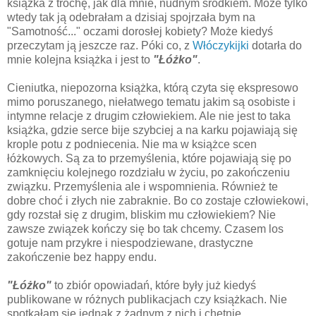
książka z trochę, jak dla mnie, nudnym środkiem. Może tylko
wtedy tak ją odebrałam a dzisiaj spojrzała bym na
"Samotność..." oczami dorosłej kobiety? Może kiedyś
przeczytam ją jeszcze raz. Póki co, z
Włóczykijki
dotarła do
mnie kolejna książka i jest to
"Łóżko"
.
Cieniutka, niepozorna książka, którą czyta się ekspresowo
mimo poruszanego, niełatwego tematu jakim są osobiste i
intymne relacje z drugim człowiekiem. Ale nie jest to taka
książka, gdzie serce bije szybciej a na karku pojawiają się
krople potu z podniecenia. Nie ma w książce scen
łóżkowych. Są za to przemyślenia, które pojawiają się po
zamknięciu kolejnego rozdziału w życiu, po zakończeniu
związku. Przemyślenia ale i wspomnienia. Również te
dobre choć i złych nie zabraknie. Bo co zostaje człowiekowi,
gdy rozstał się z drugim, bliskim mu człowiekiem? Nie
zawsze związek kończy się bo tak chcemy. Czasem los
gotuje nam przykre i niespodziewane, drastyczne
zakończenie bez happy endu.
"Łóżko"
to zbiór opowiadań, które były już kiedyś
publikowane w różnych publikacjach czy książkach. Nie
spotkałam się jednak z żadnym z nich i chętnie