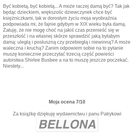
Być kobietą, być kobietą... A może raczej damą być? Tak jak
będąc dzieckiem, większośc dziewczynek chce być
księżniczkami, tak w dorosłym życiu moja wyobraźnia
podpowiada mi, że fajnie gdybym w XIX wieku była damą.
Żałuję, że nie mogę choć na jakiś czas przenieść się w
przeszłość i na własnej skórze sprawdzić jaką byłabym
damą: uległą i posłuszną czy przebiegłą i niewinną? A może
waleczna i kruchą? Zanim odpowiem sobie na to pytanie
muszę koniecznie przeczytać trzecią część powieści
autorstwa Shirlee Busbee a na to muszę jeszcze poczekać.
Niestety...
Moja ocena 7/10
Za książkę dziękuję wydawnictwu i panu Patrykowi