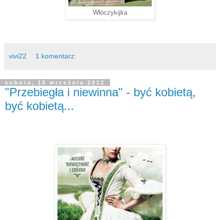
Włóczykijka
vivi22
1 komentarz:
sobota, 15 września 2012
"Przebiegła i niewinna" - być kobietą,
być kobietą...