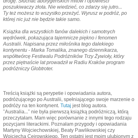
drogę. Słuchać aborygeńskich mitów i opowieści
poszukiwaczy złota. Nie wiedzieć, co zdarzy się jutro...
Ty też możesz to wszystko przeżyć. Wyrusz w podróż, po
której nic już nie będzie takie samo.
Książka dla wszystkich fanów dalekich i samotnych
wędrówek, pokazująca tajemnicze piękno i fenomen
Australii. Napisana przez miłośnika tego dalekiego
kontynentu - Marka Tomalika, znanego dziennikarza,
współtwórcę Festiwalu Podróżników Trzy Żywioły, który
przez piętnaście lat prowadził w Radiu Kraków program
podróżniczy Globtroter.
Treścią książki są perypetie i opowiadania autora,
podróżującego po Australii, spełniającego swoje marzenie o
podróży na ten kontynent.
Tutaj
jest blog autora.
"Australia..." nie była pierwszą książką podróżniczą, którą
przeczytałam. Mam więc porównanie z innymi tego rodzaju
pozycjami literackimi. Poznałam przygody i opowiadania
Martyny Wojciechowskiej, Beaty Pawlikowskiej czy
Wojciecha Cejrowskiego. Ten ostatni jest moim ulubionym z