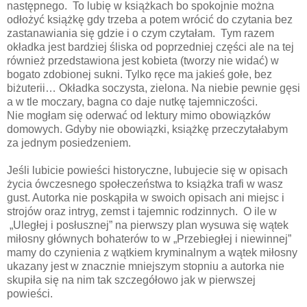
następnego.
To lubię w książkach bo spokojnie można
odłożyć książkę gdy trzeba a potem wrócić do czytania bez
zastanawiania się gdzie i o czym czytałam.
Tym razem
okładka jest bardziej śliska od poprzedniej części ale na tej
również przedstawiona jest kobieta (tworzy nie widać) w
bogato zdobionej sukni. Tylko ręce ma jakieś gołe, bez
biżuterii… Okładka soczysta, zielona. Na niebie pewnie gęsi
a w tle moczary, bagna co daje nutkę tajemniczości.
Nie mogłam się oderwać od lektury mimo obowiązków
domowych. Gdyby nie obowiązki, książkę przeczytałabym
za jednym posiedzeniem.
Jeśli lubicie powieści historyczne, lubujecie się w opisach
życia ówczesnego społeczeństwa to książka trafi w wasz
gust. Autorka nie poskąpiła w swoich opisach ani miejsc i
strojów oraz intryg, zemst i tajemnic rodzinnych.
O ile w
„Uległej i posłusznej” na pierwszy plan wysuwa się wątek
miłosny głównych bohaterów to w „Przebiegłej i niewinnej”
mamy do czynienia z wątkiem kryminalnym a wątek miłosny
ukazany jest w znacznie mniejszym stopniu a autorka nie
skupiła się na nim tak szczegółowo jak w pierwszej
powieści.