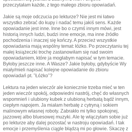
przeczytałam każde, z tego małego zbioru opowiadań.
Jakie są moje odczucia po lekturze? Nie jest mi łatwo
wszystko zebrać do kupy i nadać temu jakiś sens. Każde
opowiadanie jest inne. Inne bo o czymś innym mówi, jest
historią innych ludzi, budzi inne emocje, ma inne źródło
pochodzenia i inaczej się kończy. A przecież wszystkie
opowiadania mają wspólny temat: łóżko. Po przeczytaniu tej
małej książeczki trochę zastanowiłam się nad swoim
opowiadaniem, które ja mogłabym napisać w tym temacie.
Byłoby jeszcze inne. A Wasze? Jakie byłoby, gdybyście Wy
miały/mieli napisać kolejne opowiadanie do zbioru
opowiadań pt. "Łóżko"?
Lektura na jeden wieczór ale koniecznie trzeba mieć w ten
jeden wieczór spokój, odpowiedni nastrój, chęć do własnych
wspomnień i ulubiony kubek z ulubioną herbatą bądź innym,
ciepłym napojem. Ja miałam herbatę z cytryną i sokiem
malinowym własnej roboty. Zabrakło mi tylko spokojnej,
jazzowej albo bluesowej muzyki. Ale tę włączyłam sobie już
po lekturze aby dalej pozostać w nastroju opowiadań. I tak
emocje i przemyślenia ciągle błądzą mi po głowie. Skaczę z