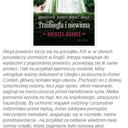
Akcja powieści toczy się na początku XIX w. w sferach
posiadaczy ziemskich w Anglii. Intryga nawiązuje do
wydarzeń z poprzedniej powieści, przewijają się te same
postaci. I tak na przykład tajemniczy osobnik, który
odnajduje ważny dokument w Uległa i posłuszna to Asher
Cordell, główny bohater tego utworu. Pochodzi on z dobrej,
szlacheckiej rodziny, lecz jego ojciec, oficer marynarki,
zaginął na morzu jeszcze przed narodzinami syna. Matka
ponownie wyszła za mąż, też za wojskowego, utracjusza i
hazardzistę. By uchronić majątek rodzinny i przyrodnie
rodzeństwo przed nędzą, Asher zdobywa pieniądze
nieczystymi metodami, angażując się w rozmaite, mętne
przedsięwzięcia - na przykład za oddanie władzom owej
cennej notatki, której zaginięcie było osnową akcji