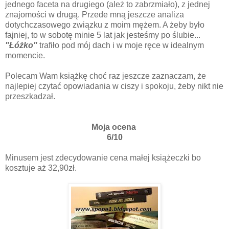
jednego faceta na drugiego (ależ to zabrzmiało), z jednej
znajomości w drugą. Przede mną jeszcze analiza
dotychczasowego związku z moim mężem. A żeby było
fajniej, to w sobotę minie 5 lat jak jesteśmy po ślubie...
"Łóżko"
trafiło pod mój dach i w moje ręce w idealnym
momencie.
Polecam Wam książkę choć raz jeszcze zaznaczam, że
najlepiej czytać opowiadania w ciszy i spokoju, żeby nikt nie
przeszkadzał.
Moja ocena
6/10
Minusem jest zdecydowanie cena małej książeczki bo
kosztuje aż 32,90zł.