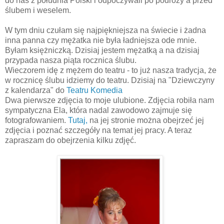
do nas z południa Polski i odpoczywali po podróży a przed
ślubem i weselem.
W tym dniu czułam się najpiękniejsza na świecie i żadna
inna panna czy mężatka nie była ładniejsza ode mnie.
Byłam księżniczką. Dzisiaj jestem mężatką a na dzisiaj
przypada nasza piąta rocznica ślubu.
Wieczorem idę z mężem do teatru - to już nasza tradycja, że
w rocznicę ślubu idziemy do teatru. Dzisiaj na "Dziewczyny
z kalendarza" do
Teatru Komedia
Dwa pierwsze zdjęcia to moje ulubione. Zdjęcia robiła nam
sympatyczna Ela, która nadal zawodowo zajmuje się
fotografowaniem.
Tutaj,
na jej stronie można obejrzeć jej
zdjęcia i poznać szczegóły na temat jej pracy. A teraz
zapraszam do obejrzenia kilku zdjęć.