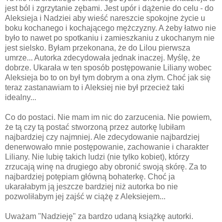
jest ból i zgrzytanie zębami. Jest upór i dążenie do celu - do
Aleksieja i Nadziei aby wieść nareszcie spokojne życie u
boku kochanego i kochającego mężczyzny. A żeby łatwo nie
było to nawet po spotkaniu i zamieszkaniu z ukochanym nie
jest sielsko. Byłam przekonana, że do Lilou pierwsza
umrze... Autorka zdecydowała jednak inaczej. Myślę, że
dobrze. Ukarała w ten sposób postępowanie Liliany wobec
Aleksieja bo to on był tym dobrym a ona złym. Choć jak się
teraz zastanawiam to i Aleksiej nie był przecież taki
idealny...
Co do postaci. Nie mam im nic do zarzucenia. Nie powiem,
że tą czy tą postać stworzoną przez autorkę lubiłam
najbardziej czy najmniej. Ale zdecydowanie najbardziej
denerwowało mnie postępowanie, zachowanie i charakter
Liliany. Nie lubię takich ludzi (nie tylko kobiet), którzy
zrzucają winę na drugiego aby obronić swoją skórę. Za to
najbardziej potępiam główną bohaterkę. Choć ja
ukarałabym ją jeszcze bardziej niż autorka bo nie
pozwoliłabym jej zajść w ciążę z Aleksiejem...
Uważam "Nadzieję" za bardzo udaną książkę autorki.