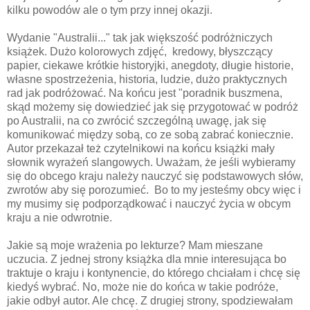
kilku powodów ale o tym przy innej okazji.
Wydanie "Australii..." tak jak większość podróżniczych
książek. Dużo kolorowych zdjęć, kredowy, błyszczący
papier, ciekawe krótkie historyjki, anegdoty, długie historie,
własne spostrzeżenia, historia, ludzie, dużo praktycznych
rad jak podróżować. Na końcu jest "poradnik buszmena,
skąd możemy się dowiedzieć jak się przygotować w podróż
po Australii, na co zwrócić szczególną uwagę, jak się
komunikować między sobą, co ze sobą zabrać koniecznie.
Autor przekazał też czytelnikowi na końcu książki mały
słownik wyrażeń slangowych. Uważam, że jeśli wybieramy
się do obcego kraju należy nauczyć się podstawowych słów,
zwrotów aby się porozumieć. Bo to my jesteśmy obcy więc i
my musimy się podporządkować i nauczyć życia w obcym
kraju a nie odwrotnie.
Jakie są moje wrażenia po lekturze? Mam mieszane
uczucia. Z jednej strony książka dla mnie interesująca bo
traktuje o kraju i kontynencie, do którego chciałam i chcę się
kiedyś wybrać. No, może nie do końca w takie podróże,
jakie odbył autor. Ale chcę. Z drugiej strony, spodziewałam