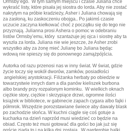
Ormsby’ego.
W tym samym miejscu i czasie Juliana chce
wykraść listy, które pisała jej siostra do lorda. Aby nie zostać
nakrytym na próbie kradzieży, Asher i Juliana chowają się
za zasłoną, ku zaskoczeniu obojga.. Po jakimś czasie
uczucie zaczyna kiełkować choć z początku się do tego nie
przyznają. Julianna prosi Ashera o pomoc w odebraniu
listów Ormsby’emu, który
szantażuje jej ojca i siostrę aby ta
wyszła za lorda. Juliana nie wie jeszcze, że Asher zrobi
wszystko aby za żonę mieć Julianę bo Juliana będąc
wdową nie spieszy się do ponownego zamążpójścia.
Autorka od razu przenosi nas w inny świat. W świat, gdzie
życie toczy się wokół dworów, zamków, posiadłości
angielskiej arystokracji. Filiżanka herbaty po obiedzie w
towarzystwie innych dam a dla panów kieliszek burbona
albo brandy przy rozpalonym kominku.
W wielkich oknach
ciężkie story, ciężkie i skrzypiące drzwi, ogromne ilości
książek w bibliotece, w gabinecie zapach cygara albo fajki i
półmrok. Wszędzie porozstawiane świece aby dawały blask
po zachodzie słońca. W kuchni ciągle się coś gotuje a
kucharka na dzień naprzód musi wiedzieć co będzie na
obiad. Często też musi gotować dla gości bo jak już się
goście zjadą to i na kilka dni zostają.
W garderobie halki,