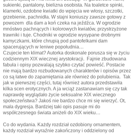
sukienki, pantalony, bielizna osobista. Na toaletce spinki,
klamerki, ozdobne kwiatki do wpięcia we włosy, szczotki,
grzebienie, pachnidła. W stajni koniuszy zawsze gotowy z
powozem
dla dam a koń czeka na jeźdźca. W ogrodzie
mnóstwo pachnących i kolorowych kwiatów, przystrzyżone
trawniki i tuje. Chodniki w ogrodzie wysypane drobnymi
kamyczkami, które chrupią pod pantofelkami dam
spacerujących w leniwe popołudnia…
Czujecie ten klimat? Autorka doskonale porusza się w życiu
codziennym XIX wiecznej arystokracji.
Fajnie zbudowana
fabuła i opisy pozwalają szybko czytać powieść. Postacie
nie mają bardzo rozbudowanych charakterów i opisów przez
co są łatwe do zapamiętania ale również do polubienia.
Tak
jak w pierwszej części, tutaj również autora przedstawiła
kilka scen erotycznych. A ja wciąż zastanawiam się czy tak
naprawdę wyglądało życie seksualne XIX wiecznego
społeczeństwa? Jakoś nie bardzo chce mi się wierzyć. Ot,
mała dygresja. Bardziej taki opis pasuje mi do
współczesnego świata aniżeli do XIX wieku…
Co do wydania. Każdy rozdział ozdobiony ornamentem,
każdy rozdział wyraźnie zakończony i oddzielony od