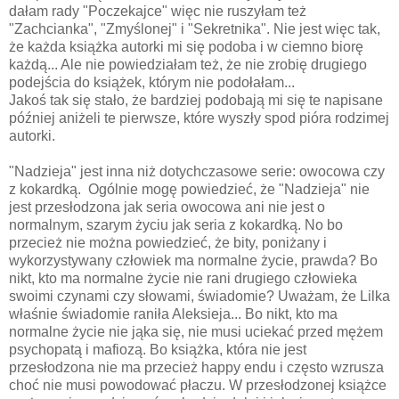
dałam rady "Poczekajce" więc nie ruszyłam też
"Zachcianka", "Zmyślonej" i "Sekretnika". Nie jest więc tak,
że każda książka autorki mi się podoba i w ciemno biorę
każdą... Ale nie powiedziałam też, że nie zrobię drugiego
podejścia do książek, którym nie podołałam...
Jakoś tak się stało, że bardziej podobają mi się te napisane
później aniżeli te pierwsze, które wyszły spod pióra rodzimej
autorki.
"Nadzieja" jest inna niż dotychczasowe serie: owocowa czy
z kokardką. Ogólnie mogę powiedzieć, że "Nadzieja" nie
jest przesłodzona jak seria owocowa ani nie jest o
normalnym, szarym życiu jak seria z kokardką. No bo
przecież nie można powiedzieć, że bity, poniżany i
wykorzystywany człowiek ma normalne życie, prawda? Bo
nikt, kto ma normalne życie nie rani drugiego człowieka
swoimi czynami czy słowami, świadomie? Uważam, że Lilka
właśnie świadomie raniła Aleksieja... Bo nikt, kto ma
normalne życie nie jąka się, nie musi uciekać przed mężem
psychopatą i mafiozą. Bo książka, która nie jest
przesłodzona nie ma przecież happy endu i często wzrusza
choć nie musi powodować płaczu. W przesłodzonej książce